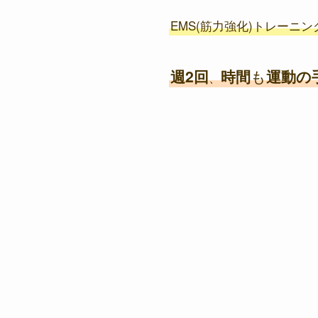
EMS(筋力強化)トレーニン
週2回
時間
も
運動の
、