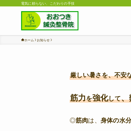
電気に頼らない、こだわりの手技
ホーム
お知らせ
厳しい暑さを、不安な
筋力
強化
、
を
して
◎
筋肉
は、
身体の水