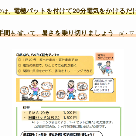
電極パットを付けて20分電気をかけるだ
グは、
手間
も省いて
暑さを乗り切りましょう
、
p(・▽・